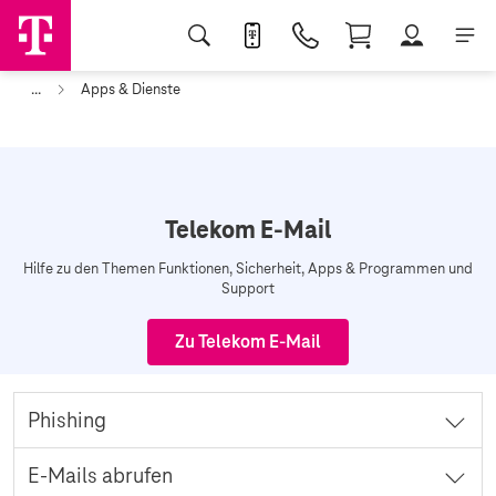
...
Apps & Dienste
Telekom E-Mail
Hilfe zu den Themen Funktionen, Sicherheit, Apps & Programmen und
Support
Zu Telekom E-Mail
Phishing
Phishing-Attacken auf Websites und in E-Mails erkennen und sich
E-Mails abrufen
dagegen absichern.