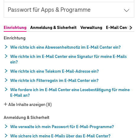
Schutz vor Spam und Phishing
So gelangen Sie mit Ihrem Computer an Ihre E-Mails.
Passwort für Apps & Programme
E-Mail Center abrufen
Mit dem richtigen Passwort E-Mails auch unterwegs abrufen.
Einrichtung
Anmeldung & Sicherheit
Verwaltung
E-Mail Center
Passwort verwalten
Einrichtung
Wie richte ich eine Abwesenheitsnotiz im E-Mail Center ein?
Wie richte ich im E-Mail Center eine Signatur für meine E-Mails
ein?
Wie richte ich eine Telekom E-Mail-Adresse ein?
Wie richte ich Filterregeln im E-Mail Center ein?
Wie fordere ich im E-Mail Center eine Lesebestätigung für meine
E-Mail an?
Alle Inhalte anzeigen (8)
Anmeldung & Sicherheit
Wie verwalte ich mein Passwort für E-Mail-Programme?
Wie sichere ich meine E-Mails über das E-Mail Center?