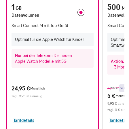
1
500
GB
MB
Datenvolumen
Datenvolu
Smart Connect M mit Top-Gerät
Smart Conne
Optimal für die Apple Watch für Kinder
Optimal f
Smartwatc
Nur bei der Telekom:
Die neuen
Apple Watch
Modelle
mit 5G
Aktion:
Ki
+ 3 Mona
Previous pr
,
24,95 €
9,95 €
Monatlich
VORTE
5 €
monatlich
zzgl.
9,95 €
einmalig
9,95 €
ab dem 
zzgl.
0 €
einma
Tarifdetails
Tarifdetail