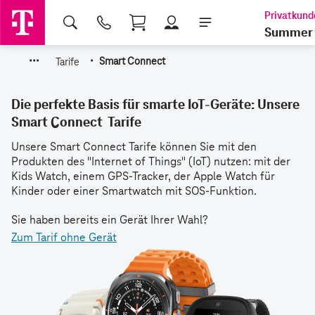
Shopping Cart
Summer 
·
·
·
·
Tarife
Smart Connect