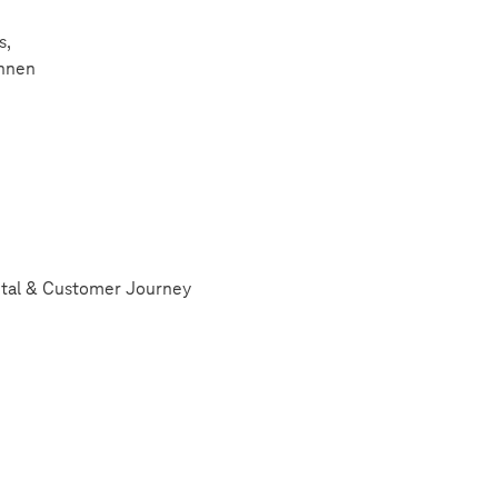
s,
ahnen
gital & Customer Journey