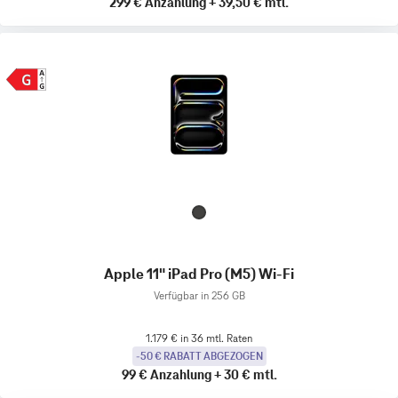
299 €
Anzahlung
+
39,50 €
mtl.
Apple 11" iPad Pro (M5) Wi-Fi
Verfügbar in 256 GB
1.179 € in 36 mtl. Raten
-50 € RABATT ABGEZOGEN
99 €
Anzahlung
+
30 €
mtl.