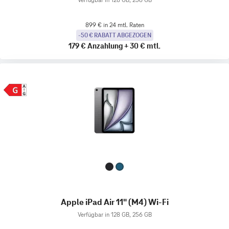
899 € in 24 mtl. Raten
-50 € RABATT ABGEZOGEN
179 €
Anzahlung
+
30 €
mtl.
Apple iPad Air 11" (M4) Wi-Fi
Verfügbar in 128 GB, 256 GB