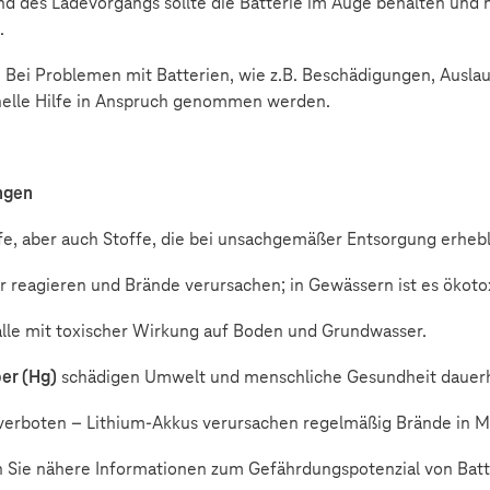
des Ladevorgangs sollte die Batterie im Auge behalten und n
.
: Bei Problemen mit Batterien, wie z.B. Beschädigungen, Ausla
onelle Hilfe in Anspruch genommen werden.
ngen
ffe, aber auch Stoffe, die bei unsachgemäßer Entsorgung erhe
 reagieren und Brände verursachen; in Gewässern ist es ökoto
le mit toxischer Wirkung auf Boden und Grundwasser.
er (Hg)
schädigen Umwelt und menschliche Gesundheit dauerhaf
 verboten – Lithium-Akkus verursachen regelmäßig Brände in M
n Sie nähere Informationen zum Gefährdungspotenzial von Batte