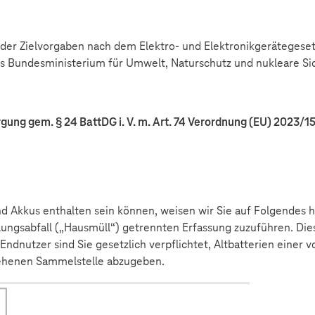
g der Zielvorgaben nach dem Elektro- und Elektronikgerätegeset
as Bundesministerium für Umwelt, Naturschutz und nukleare Si
gung gem. § 24 BattDG i. V. m. Art. 74 Verordnung (EU) 2023/1
 Akkus enthalten sein können, weisen wir Sie auf Folgendes hi
lungsabfall („Hausmüll“) getrennten Erfassung zuzuführen. Dies
Endnutzer sind Sie gesetzlich verpflichtet, Altbatterien einer
sehenen Sammelstelle abzugeben.