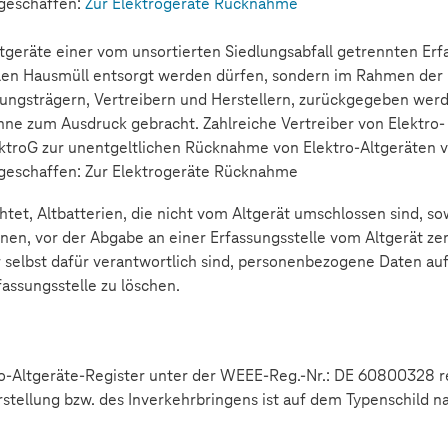
geschaffen:
Zur Elektrogeräte Rücknahme
Altgeräte einer vom unsortierten Siedlungsabfall getrennten Er
malen Hausmüll entsorgt werden dürfen, sondern im Rahmen de
gungsträgern, Vertreibern und Herstellern, zurückgegeben wer
ne zum Ausdruck gebracht. Zahlreiche Vertreiber von Elektro-
lektroG zur unentgeltlichen Rücknahme von Elektro-Altgeräten v
geschaffen:
Zur Elektrogeräte Rücknahme
htet, Altbatterien, die nicht vom Altgerät umschlossen sind, s
, vor der Abgabe an einer Erfassungsstelle vom Altgerät zers
r selbst dafür verantwortlich sind, personenbezogene Daten au
assungsstelle zu löschen.
tro-Altgeräte-Register unter der WEEE-Reg.-Nr.: DE 60800328 re
tellung bzw. des Inverkehrbringens ist auf dem Typenschild na