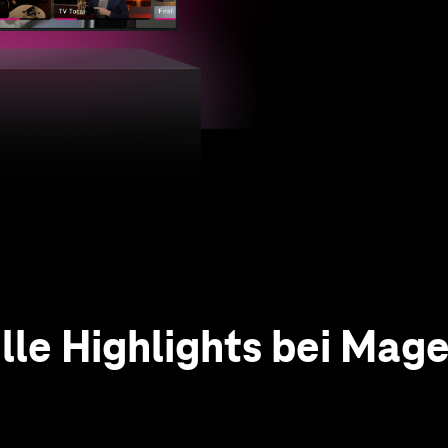
Zu MagentaTV+
lle Highlights bei Mag
 das vielfältige Angeb