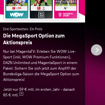
Paket. Sichern Sie sich jetzt zum Anpfiff der
Auße
Bundesliga-Saison die MegaSport Option zum
mobi
Aktionspreis!
von 
Buch
Jetzt nur 59 € mtl. im ersten Jahr - danach
best
85 € mtl.
Nur 
erst
Zur MegaSport Option
Zum 