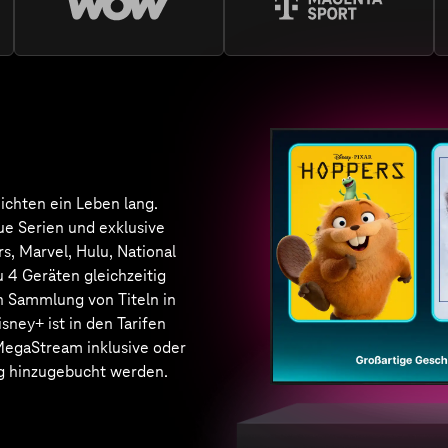
an preisgekrönten Serien,
nd Dokus aus aller Welt. Ob
ause oder unterwegs. Netflix
en Tarifen MagentaTV
ream und MagentaTV
eam inklusive oder kann
 als Monats- oder 12-Monats-
hrem bestehenden Tarif
bucht werden. Sie haben
ein bestehendes Netflix Abo?
Netflix bei MagentaTV
 Streaming-Dienste & Partner
lle Angebote bei Mage