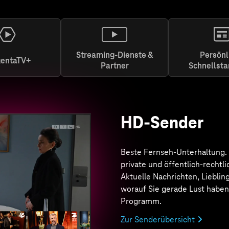
Streaming-Dienste &
Persönl
entaTV+
Partner
Schnellsta
MagentaTV+
Von Action bis Drama. Von Ori
Exclusives
bis zu internati
Top-Serien & Filmen, dem Be
ARD & ZDF sowie Live-Sport, 
Highlights. Alles inklusive. Bei
MagentaTV ist das + immer da