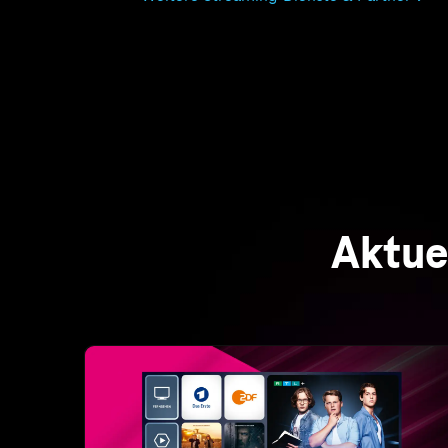
Unterhaltung für die ganze Familie
MagentaTV Smart
MagentaTV und ausgezeichnetes Telekom
Internet vereint: 160+ HD-Sender, kostenlose
Filme & Serien, und RTL+ Premium inklusive!