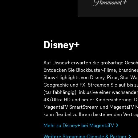
Auswahl 
Filmen u
für zu H
ist in d
SmartSt
MegaStr
flexibel
Abo zu I
hinzuge
bereits 
Mehr zu 
Weitere
Aktue