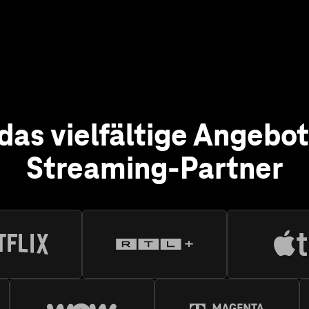
Streaming-Partner
lix
lix haben Sie eine riesige