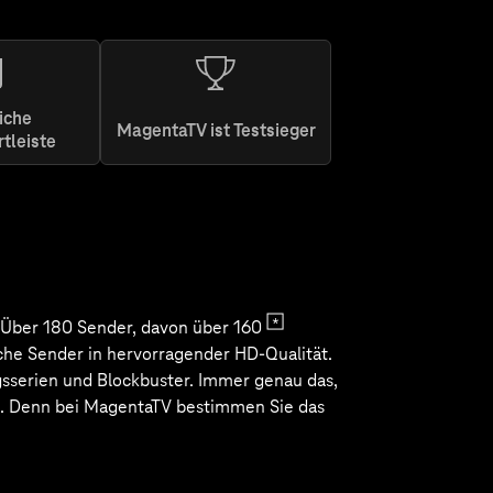
iche
MagentaTV ist Testsieger
rtleiste
ginal &
onalen
sten von
Konzert-
bei.