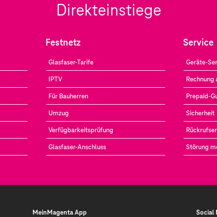
Direkteinstiege
Festnetz
Service
Glasfaser-Tarife
Geräte-Ser
IPTV
Rechnung 
Für Bauherren
Prepaid-G
Umzug
Sicherheit
Verfügbarkeitsprüfung
Rückrufser
Glasfaser-Anschluss
Störung m
MeinMagenta App
Social