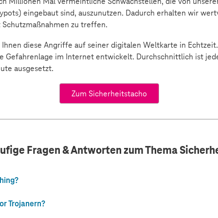
ich Millionen Mal vermeintliche Schwachstellen, die von unser
eypots) eingebaut sind, auszunutzen. Dadurch erhalten wir wert
lt Schutzmaßnahmen zu treffen.
 Ihnen diese Angriffe auf seiner digitalen Weltkarte in Echtze
ie Gefahrenlage im Internet entwickelt. Durchschnittlich ist jed
ute ausgesetzt.
Zum Sicherheitstacho
ufige Fragen & Antworten zum Thema Sicherhe
hing?
or Trojanern?