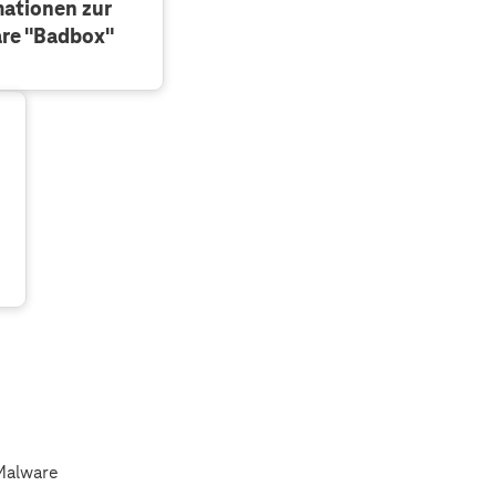
mationen zur
re "Badbox"
Malware