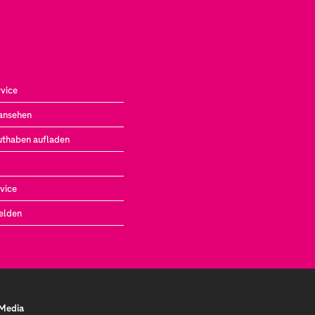
vice
ansehen
uthaben aufladen
vice
elden
 Media