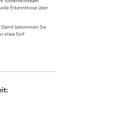
em Sicherheitsteam
volle Erkenntnisse über
it. Damit bekommen Sie
er etwa fünf
it: