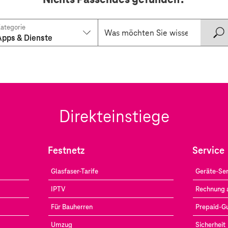
ategorie
Apps & Dienste
Direkteinstiege
Festnetz
Service
Glasfaser-Tarife
Geräte-Ser
IPTV
Rechnung 
Für Bauherren
Prepaid-G
Umzug
Sicherheit