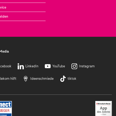
vice
elden
 Media
acebook
LinkedIn
YouTube
Instagram
lekom hilft
Ideenschmiede
tiktok