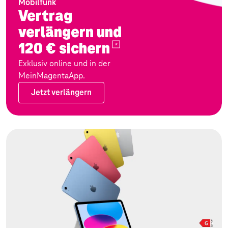
Mobilfunk
Vertrag
verlängern und
120 €
sichern
Exklusiv online und in der
MeinMagentaApp.
Jetzt verlängern
Jetzt verlängern