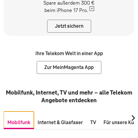
Spare außerdem 300 €
beim
iPhone 17 Pro.
Jetzt sichern
Ihre Telekom Welt in einer App
Zur MeinMagenta App
Mobilfunk, Internet, TV und mehr – alle Telekom
Angebote entdecken
Nac
Mobilfunk
Internet & Glasfaser
TV
Für unsere Kun
rec
scro