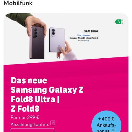
Mobilfunk
Das neue
Samsung Galaxy Z
Fold8 Ultra |
Z Fold8
Für nur 299 €
+ 400 €
Anzahlung
kaufen.
Ankaufs-
bonus