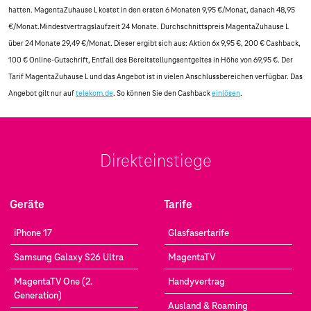
hatten. MagentaZuhause L kostet in den ersten 6 Monaten 9,95 €/Monat, danach 48,95
€/Monat.Mindestvertragslaufzeit 24 Monate. Durchschnittspreis MagentaZuhause L
über 24 Monate 29,49 €/Monat. Dieser ergibt sich aus: Aktion 6x 9,95 €, 200 € Cashback,
100 € Online-Gutschrift, Entfall des Bereitstellungsentgeltes in Höhe von 69,95 €. Der
Tarif MagentaZuhause L und das Angebot ist in vielen Anschlussbereichen verfügbar. Das
Angebot gilt nur auf
telekom.de
. So können Sie den Cashback
einlösen
.
Direkteinstiege
Geräte
Tarife
iPhone 17
Glasfasertarife
Samsung Galaxy S26 Ultra
MagentaTV
MagentaTV One (2.
Handyvertrag
Generation)
Ausland & Roaming