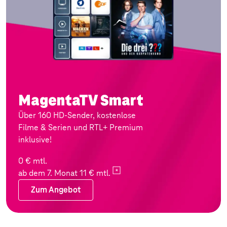
MagentaTV Smart
Über 160 HD-Sender, kostenlose
Filme & Serien und RTL+ Premium
inklusive!
0 € mtl.
ab dem 7. Monat 11 €
mtl.
Zum Angebot
Zum Angebot