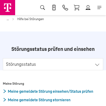
...
Hilfe bei Störungen
Störungsstatus prüfen und einsehen
Störungsstatus
Hier können Sie den Bearbeitungsstand zu der von
Ihnen gemeldeten Störung einsehen. Sie haben noch
Meine Störung
keine Störung gemeldet? Dann prüfen Sie hier Ihren
Meine gemeldete Störung einsehen/Status prüfen
Anschluss und erfahren, ob bereits eine Störung
bekannt ist.
Meine gemeldete Störung stornieren