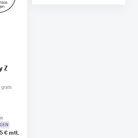
y Z
 gratis
en
OGEN
5 €
mtl.