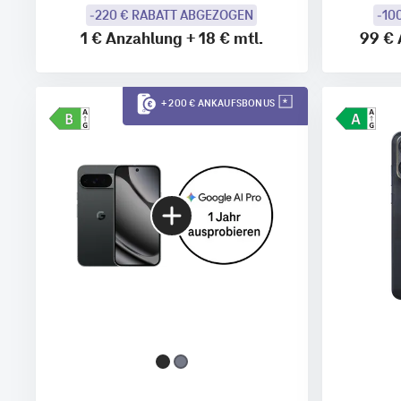
-220 € RABATT ABGEZOGEN
-10
1 €
Anzahlung
+
18 €
mtl.
99 €
+ 200 € ANKAUFSBONUS