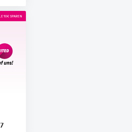
E 10€ SPAREN
17