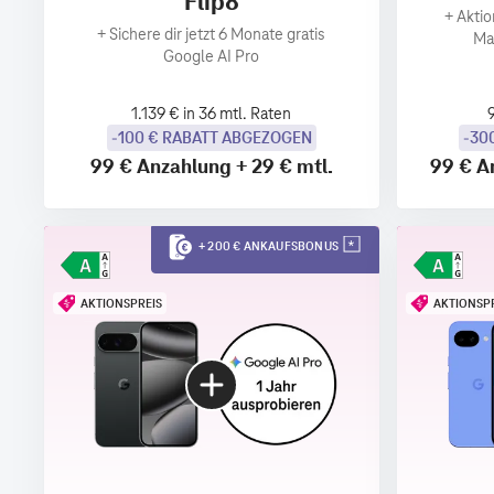
Flip8
+
Aktio
+
Sichere dir jetzt 6 Monate gratis
Ma
Google AI Pro
1.139 € in 36 mtl. Raten
-100 € RABATT ABGEZOGEN
-30
99 €
Anzahlung
+
29 €
mtl.
99 €
A
+ 200 € ANKAUFSBONUS
AKTIONSPREIS
AKTIONSP