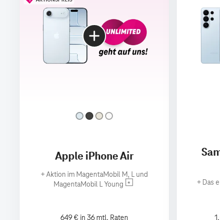
Sam
Apple iPhone Air
+
Aktion im MagentaMobil M, L und
+
Das e
MagentaMobil L Young
649 € in 36 mtl. Raten
1