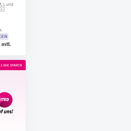
, L und
n
OGEN
€
mtl.
E 60€ SPAREN