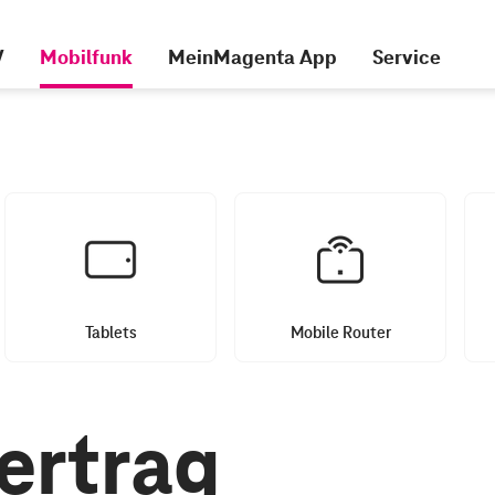
V
Mobilfunk
MeinMagenta App
Service
Tablets
Mobile Router
ertrag