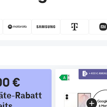
+ 400 € ANK
00 €
äte-Rabatt
eits