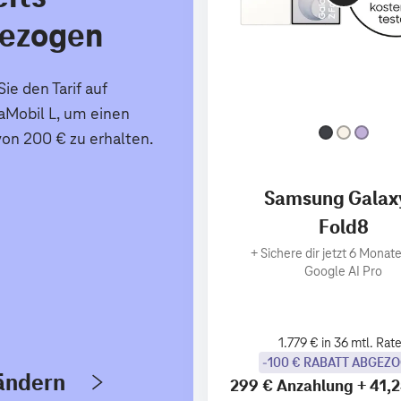
ezogen
ie den Tarif auf
Mobil L, um einen
von 200 € zu erhalten.
Samsung Galax
Fold8
+
Sichere dir jetzt 6 Monate
Google AI Pro
1.779 € in 36 mtl. Rat
-100 € RABATT ABGEZ
 ändern
299 €
Anzahlung
+
41,2