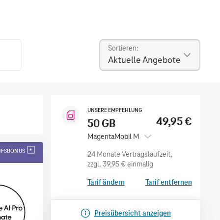
Sortieren
Aktuelle Angebote
UNSERE EMPFEHLUNG
49,95 €
50 GB
MagentaMobil M
AUFSBONUS
zzgl.
39,95 €
einmalig
Tarif ändern
Tarif entfernen
Preisübersicht anzeigen