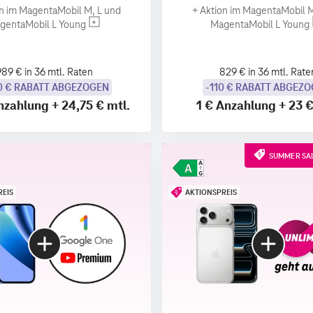
n im MagentaMobil M, L und
+
Aktion im MagentaMobil M
gentaMobil L Young
MagentaMobil L Young
989 € in 36 mtl. Raten
829 € in 36 mtl. Rate
0 € RABATT ABGEZOGEN
-110 € RABATT ABGEZ
nzahlung
+
24,75 €
mtl.
1 €
Anzahlung
+
23 
SUMMER SAL
REIS
AKTIONSPREIS