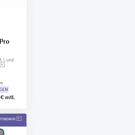
 Pro
, L und
en
OGEN
 €
mtl.
AUFSBONUS