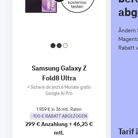
abg
Ändern S
Magenta
Rabatt 
Samsung Galaxy Z
Fold8 Ultra
+
Sichere dir jetzt 6 Monate gratis
Google AI Pro
1.959 € in 36 mtl. Raten
-100 € RABATT ABGEZOGEN
299 €
Anzahlung
+
46,25 €
Tarif
mtl.