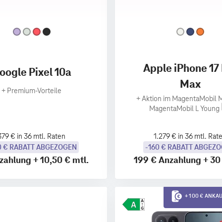
Apple iPhone 17
oogle Pixel 10a
Max
+
Premium‑Vorteile
+
Aktion im MagentaMobil M
MagentaMobil L Young
379 € in 36 mtl. Raten
1.279 € in 36 mtl. Rat
0 € RABATT ABGEZOGEN
-160 € RABATT ABGEZ
zahlung
+
10,50 €
mtl.
199 €
Anzahlung
+
30
+ 100 € ANK