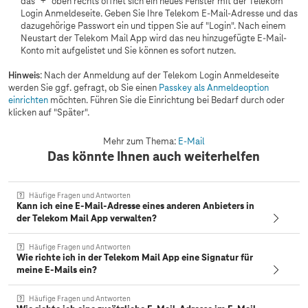
das "+" oben rechts öffnet sich ein neues Fenster mit der Telekom
Login Anmeldeseite. Geben Sie Ihre Telekom E-Mail-Adresse und das
dazugehörige Passwort ein und tippen Sie auf "Login". Nach einem
Neustart der Telekom Mail App wird das neu hinzugefügte E-Mail-
Konto mit aufgelistet und Sie können es sofort nutzen.
Hinweis
: Nach der Anmeldung auf der Telekom Login Anmeldeseite
werden Sie ggf. gefragt, ob Sie einen
Passkey als Anmeldeoption
einrichten
möchten. Führen Sie die Einrichtung bei Bedarf durch oder
klicken auf "Später".
Mehr zum Thema:
E-Mail
Das könnte Ihnen auch weiterhelfen
Häufige Fragen und Antworten
Kann ich eine E-Mail-Adresse eines anderen Anbieters in
der Telekom Mail App verwalten?
Häufige Fragen und Antworten
Wie richte ich in der Telekom Mail App eine Signatur für
meine E-Mails ein?
Häufige Fragen und Antworten