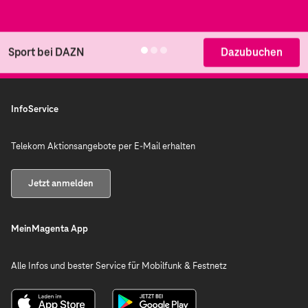
DAZN by Telekom Option bleiben die persönlichen
Olympische Spiele via Eurosport sowie eine breite Auswahl
Einstellungen Ihres DAZN-Accounts erhalten.
an Fußball auf Sportdigital.
Sport bei DAZN
Dazubuchen
InfoService
Telekom Aktionsangebote per E-Mail erhalten
Jetzt anmelden
MeinMagenta App
Alle Infos und bester Service für Mobilfunk & Festnetz