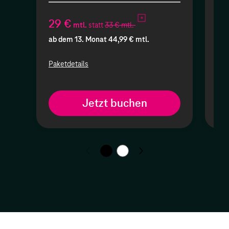
29 €
19
mtl.
statt
33 € mtl.
ab dem 13. Monat 44,99 € mtl.
ab 
Paketdetails
Pak
Jetzt buchen