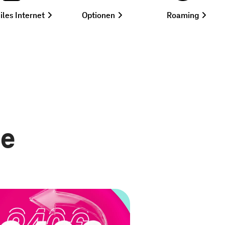
,
zum
,
les Internet
Optionen
Roaming
Tarife
hinzubuchen
mehr
auswählen
erfahr
te