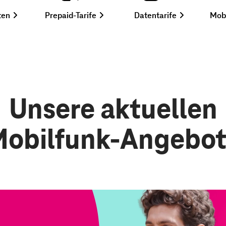
,
,
,
ten
Prepaid-Tarife
Datentarife
Mobi
mehr
mehr
mehr
erfahren
erfahren
erfahren
Unsere aktuellen
obilfunk-Angebo