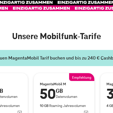
Unsere Mobilfunk-Tarife
euen MagentaMobil Tarif buchen
und bis zu 240 € Cash
Empfehlung
MagentaMobil M
Mag
50
B
GB
tenvolumen
Datenvolumen
ahresvolumen
10 GB
Roaming Jahresvolumen
4 G