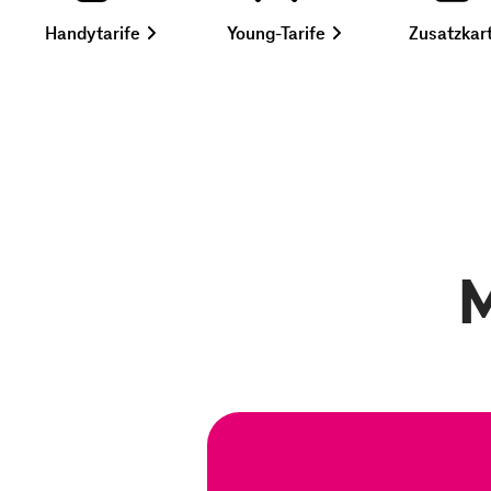
auswählen
auswählen
Handytarife
Young-Tarife
Zusatzkar
M
Zum Angebot