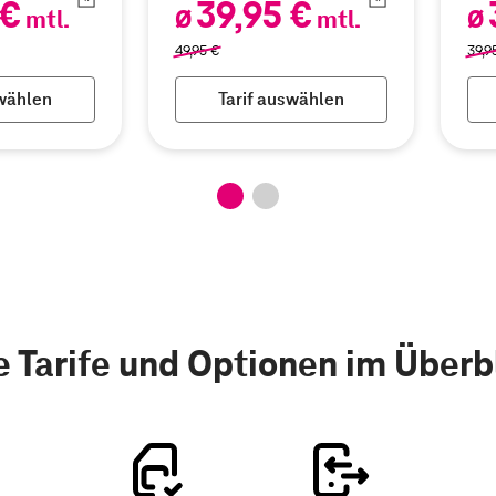
 €
39,95 €
mtl.
Ø
mtl.
Ø
49,95
€
39,9
swählen
Tarif auswählen
e Tarife und Optionen im Überb