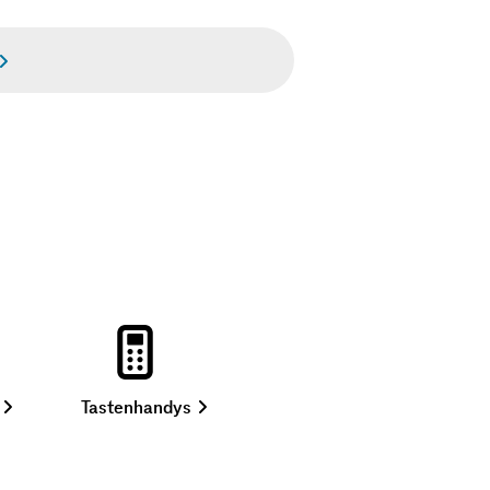
mit
Tastenhandys
Smartphones
Vertrag
ansehen