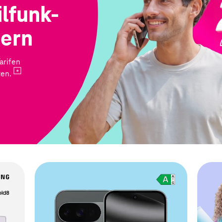
lfunk-
hern
arifen
ten.
Zum Pixel 10 Pro