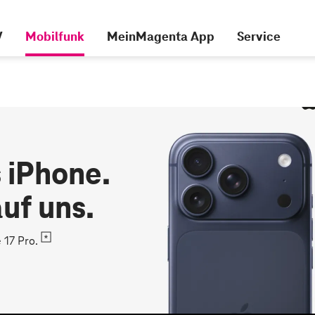
V
Mobilfunk
MeinMagenta App
Service
s iPhone.
uf uns.
 17 Pro.