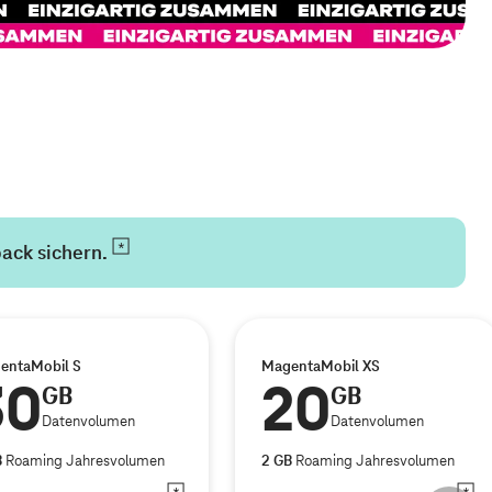
back
sichern.
entaMobil S
MagentaMobil XS
30
20
GB
GB
Datenvolumen
Datenvolumen
B
Roaming Jahresvolumen
2 GB
Roaming Jahresvolumen