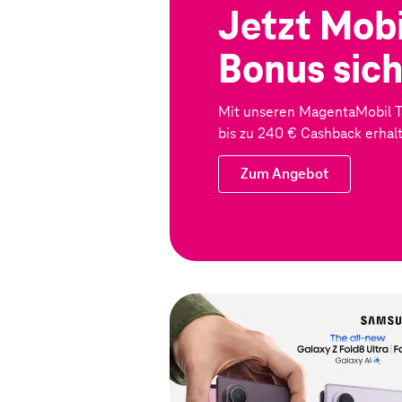
Jetzt Mobi
Bonus sic
Mit unseren MagentaMobil T
bis zu 240 € Cashback
erhal
Zum Angebot
Zum Angebot