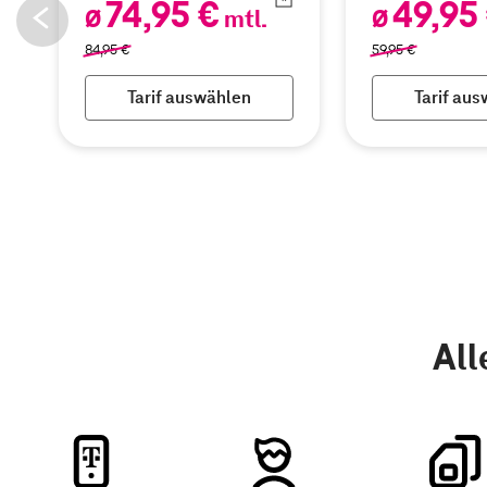
74,95 €
49,95
Ø
mtl.
Ø
84,95
€
59,95
€
Tarif auswählen
Tarif au
All