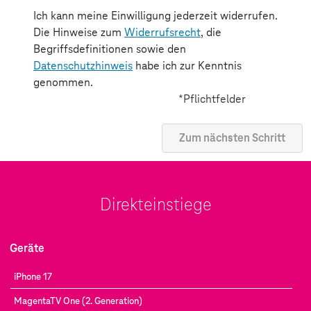
Direkteinstiege
Geräte
iPhone 17
MagentaTV One (2. Generation)