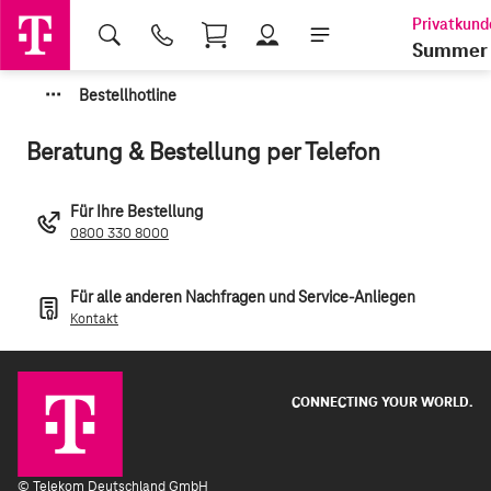
Shopping Cart
Summer 
·
·
·
Bestellhotline
Beratung & Bestellung per Telefon
Für Ihre Bestellung
0800 330 8000
Für alle anderen Nachfragen und Service-Anliegen
Kontakt
CONNECTING YOUR WORLD.
©
Telekom Deutschland GmbH