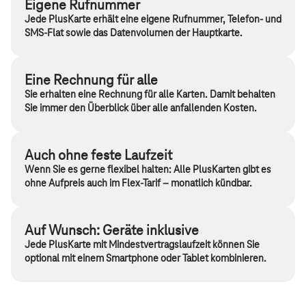
20 GB
Eigene Rufnummer
PlusKarte
Jede PlusKarte erhält eine eigene Rufnummer, Telefon- und
SMS-Flat sowie das Datenvolumen der Hauptkarte.
Bei Buchung einer PlusKarte
20 GB
für alle Karten
Eine Rechnung für alle
Roaming in den
Sie erhalten eine Rechnung für alle Karten. Damit behalten
Ländergruppen 2 und 3
2 GB
Sie immer den Überblick über alle anfallenden Kosten.
jährlich
für alle Karten
Auch ohne feste Laufzeit
MultiSIM
für alle Karten
Nicht
Wenn Sie es gerne flexibel halten: Alle PlusKarten gibt es
enthalten
ohne Aufpreis auch im Flex-Tarif – monatlich kündbar.
im
Flat telefonieren in die EU,
Tarif:
CH, UK, TR
xs
Nicht
für alle Karten
Auf Wunsch: Geräte inklusive
enthalten
Jede PlusKarte mit Mindestvertragslaufzeit können Sie
im
Tarif:
optional mit einem Smartphone oder Tablet kombinieren.
MagentaMobil
29,95 €
xs
(Hauptkarte)