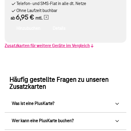
Telefon- und SMS-Flat in alle dt. Netze
Ohne Laufzeit buchbar
6,95 €
ab
mtl.
Hinzubuchen
Details
Zusatzkarten für weitere Geräte im Vergleich
Häufig gestellte Fragen zu unseren
PlusKarte Data
Zusatzkarten
Die Zusatzkarte fürs mobile
N
Surfen mit mehr Datenvolumen
Was ist eine PlusKarte?
N
Eigenes Datenvolumen in Höhe
Monatliches Datenvolumen
Wer kann eine PlusKarte buchen?
der GB des Hauptvertrages