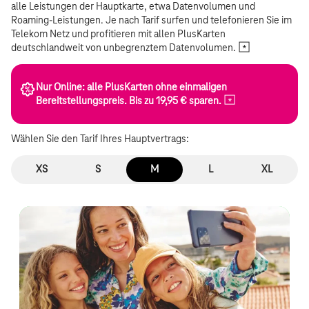
alle Leistungen der Hauptkarte, etwa Datenvolumen und
Roaming-Leistungen. Je nach Tarif surfen und telefonieren Sie im
Telekom Netz und profitieren mit allen PlusKarten
deutschlandweit von unbegrenztem
Datenvolumen.
Nur Online: alle PlusKarten ohne einmaligen
Bereitstellungspreis. Bis zu 19,95 €
sparen.
Wählen Sie den Tarif Ihres Hauptvertrags:
XS
S
M
L
XL