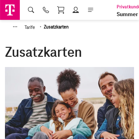
Shopping Cart
Summer 
·
·
·
·
Tarife
Zusatzkarten
Zusatzkarten