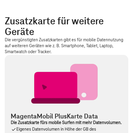
MagentaMobil PlusKarte
19,95 €
(1. PlusKarte für Erwachsene)
Zusatzkarte für weitere
MagentaMobil PlusKarte+
14,95 €
(ab 2. PlusKarte für
Geräte
Erwachsene)
Die vergünstigten Zusatzkarten gibt es für mobile Datennutzung
auf weiteren Geräten wie z. B. Smartphone, Tablet, Laptop,
MagentaMobil PlusKarte Kids
& Teens
Smartwatch oder Tracker.
9,95 €
(PlusKarten für alle unter 18
Jahren)
MagentaMobil PlusKarte Data
Die Zusatzkarte fürs mobile Surfen mit mehr Datenvolumen.
Eigenes Datenvolumen in Höhe der GB des