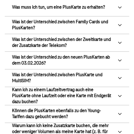
Enthalten
Surfen im 5G-Netz
Was muss ich tun, um eine PlusKarte zu erhalten?
Telefon- und SMS-Flat in alle
Nicht
Was ist der Unterschied zwischen Family Cards und
dt. Netze
enthalten
PlusKarten?
Enthalten
HotSpot-Flat
Was ist der Unterschied zwischen der Zweitkarte und
der Zusatzkarte der Telekom?
Enthalten
Ohne Laufzeit buchbar
Was ist der Unterschied zu den neuen PlusKarten ab
dem 03.02.2026?
Enthalten
Gerät hinzubuchbar
Was ist der Unterschied zwischen PlusKarte und
bei einer Laufzeit von 24 Monaten
MultiSIM?
Kann ich zu einem Laufzeitvertrag auch eine
Nicht
Eigene Rufnummer
PlusKarte ohne Laufzeit oder eine Karte mit Endgerät
enthalten
dazu buchen?
14,95 €
mtl.
Können die PlusKarten ebenfalls zu den Young-
Tarifen dazu gebucht werden?
Warum kann ich keine Zusatzkarte buchen, die mehr
oder weniger Volumen als meine Karte hat (z. B. für