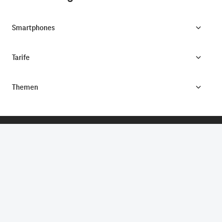
Smartphones
Tarife
Themen
CONNECTING YOUR WORLD.
©
Telekom Deutschland GmbH
Impressum
Datenschutz
AGB
Produktinformationsblatt
Verbraucherinformation
Verträge hier kündigen
Vertrag widerrufen