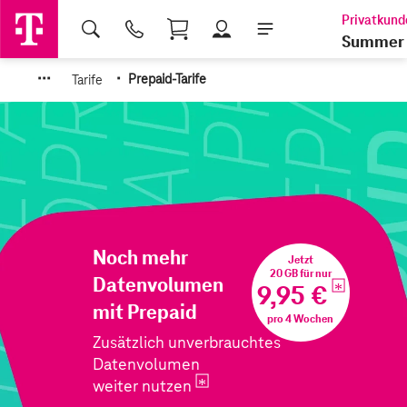
Shopping Cart
Summer 
·
·
·
·
Tarife
Prepaid-Tarife