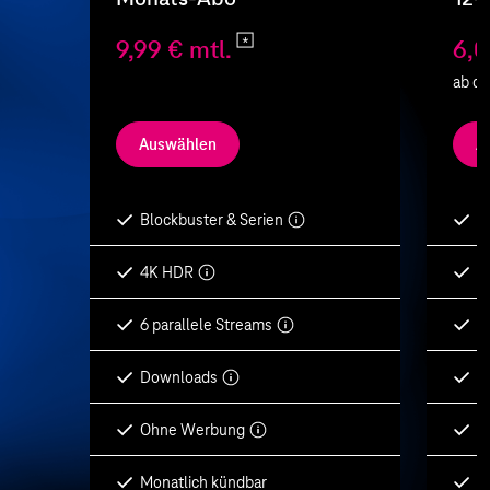
9,99 € mtl.
6,0
ab de
Auswählen
A
Blockbuster & Serien
B
4K HDR
4
6 parallele Streams
6
Downloads
D
Ohne Werbung
O
Monatlich kündbar
1