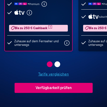
Premium
Pr
zubuch
Bis zu 250 € Cashback
Bis zu 250 
Zuhause auf dem Fernseher und
Zuhause auf 
unterwegs
unterwegs
Tarife vergleichen
Verfügbarkeit prüfen