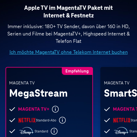
Apple TV im MagentaTV Paket mit
Internet & Festnetz
Immer inklusive: 180+ TV Sender, davon über 160 in HD,
Serien und Filme bei MagentaTV+, Highspeed Internet &
Telefon Flat
Ich möchte MagentaTV ohne Telekom Internet buchen
Empfehlung
MAGENTA TV
MAGENTA TV
Mega­Stream
Smart­
Folgende
Folgende
Leistungen
Leistungen
Standard-Abo
Sta
sind
sind
enthalten
enthalten
Standard
Stan