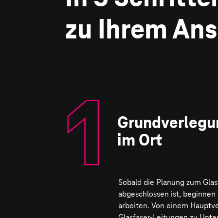
zu Ihrem Ans
1
.
Grundverlegu
im Ort
Sobald die Planung zum Gla
abgeschlossen ist, beginnen
arbeiten. Von einem Haupt­ve
Glasfaser-Leitungen zu Unter