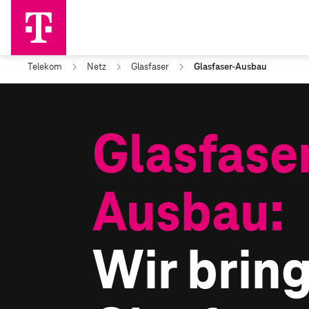
Telekom
Netz
Glasfaser
Glasfaser-Ausbau
Glasfase
Ausbau:
Wir brin