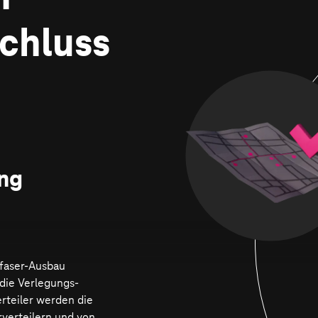
chluss
ng
sfaser-Ausbau
 die Verlegungs­
rteiler werden die
­verteilern und von