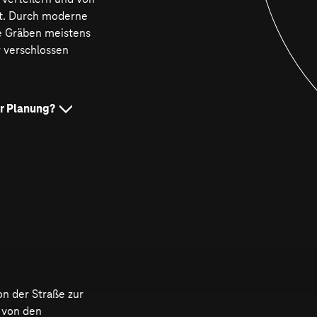
egt. Durch moderne
e Gräben meistens
r verschlossen
er Planung?
 zu bekommen, wird
eren innovativen T-
nd mit Kameras und
n ausgestattet und
ge für den
3D auf.
on der Straße zur
 von den