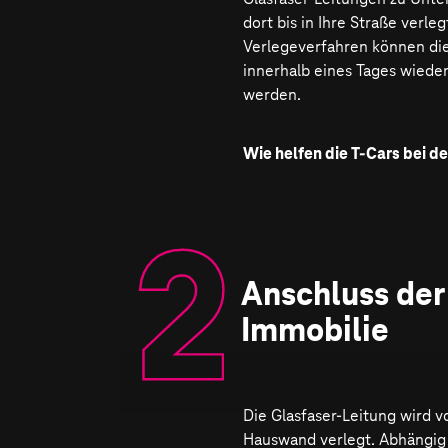
dort bis in Ihre Straße verl
Verlege­verfahren können di
innerhalb eines Tages wiede
werden.
Wie helfen die T-Cars bei d
Um einen genauen Eindruck
jedes Ausbau­gebiet von uns
Cars erfasst. Diese Autos si
augensicheren Laser­scanner
nehmen geplante Straßenzü
2
.
Anschluss der
Glasfaser-Ausbau in 2D und 
Immobilie
Die Glasfaser-Leitung wird v
Hauswand verlegt. Abhängig