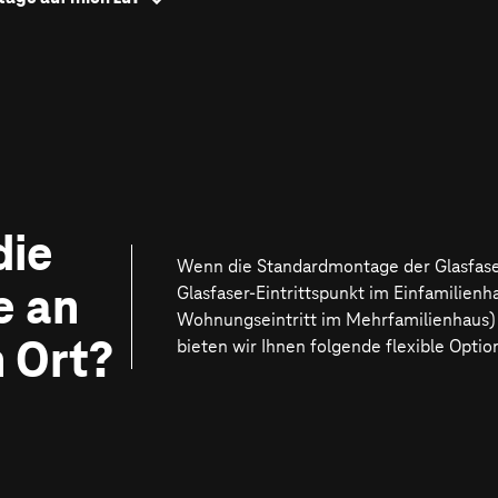
r-Dose innerhalb
ser-Hausanschluss
von der
nhäusern ist Teil
t keinen
en.
nem anderen Ort
die
rere flexible
 wir im nächsten
Wenn die Standardmontage der Glasfase
e an
Glasfaser-Eintrittspunkt im Einfamilienh
Wohnungseintritt im Mehrfamilienhaus) f
 Ort?
bieten wir Ihnen folgende flexible Optio