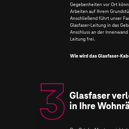
Gegebenheiten vor Ort könnt
Arbeiten auf Ihrem Grundstü
Anschließend führt unser Fa
Glasfaser-Leitung in das Gebä
Anschluss an der Innenwand 
Leitung frei.
Wie wird das Glasfaser-Kab
In vielen Fällen wird das Gla
einer sogenannten Erdrakete
Baugruben an der Grundstüc
Haus verlegt. Bei komplexe
muss ein Kabelgraben (ca. 1
3
.
Glasfaser ver
cm tief) von der Grundstücks
in Ihre Wohn
Haus­einführung ausgehoben
selten vorkommt. Sind auf 
bereits Leerrohre vorhanden
der Regel für den Glasfaser