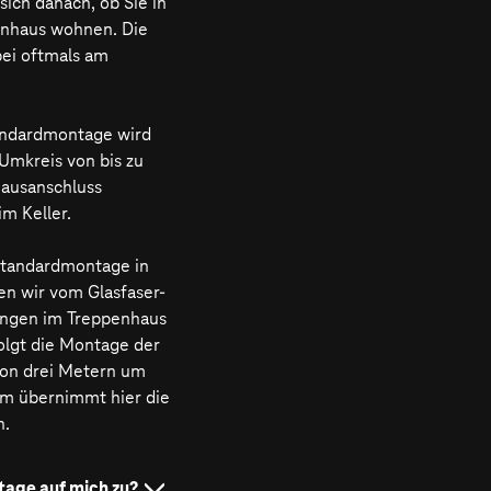
sich danach, ob Sie in
enhaus wohnen. Die
bei oftmals am
andardmontage wird
Umkreis von bis zu
Hausanschluss
 im Keller.
Standardmontage in
n wir vom Glasfaser-
tungen im Treppenhaus
olgt die Montage der
von drei Metern um
om übernimmt hier die
n.
age auf mich zu?