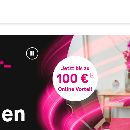
r-
Animation
anhalten
Jetzt bis zu
100 €
Online Vorteil
gen