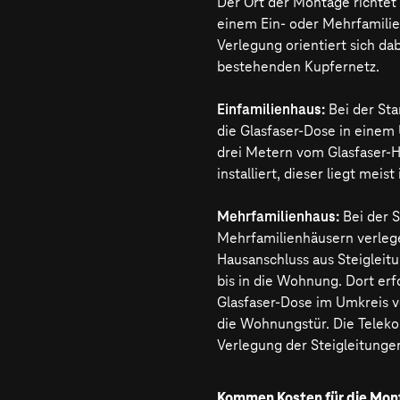
Der Ort der Montage richtet 
werden.
einem Ein- oder Mehrfamili
Verlegung orientiert sich da
bestehenden Kupfernetz.
Einfamilienhaus:
Bei der St
die Glasfaser-Dose in einem 
drei Metern vom Glasfaser-
installiert, dieser liegt meist
Mehrfamilienhaus:
Bei der 
Mehrfamilienhäusern verlege
Hausanschluss aus Steiglei
bis in die Wohnung. Dort erf
Glasfaser-Dose im Umkreis 
die Wohnungstür. Die Telek
Verlegung der Steigleitunge
Kommen Kosten für die Mont