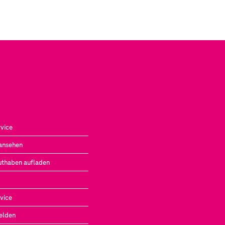
vice
ansehen
uthaben aufladen
vice
elden