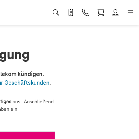
igung
Telekom kündigen
.
ür Geschäftskunden
.
tiges
aus. Anschließend
aben ein.