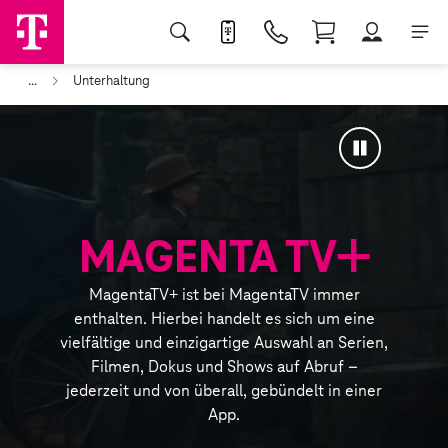
...
Unterhaltung
Vorschau
der
Animation
verfügbaren
anhalten
Inhalte:
Ausschnitte
+
aus
MAGENTA TV
verschiedenen
Filmen,
MagentaTV+ ist bei MagentaTV immer
Serien
enthalten. Hierbei handelt es sich um eine
und
vielfältige und einzigartige Auswahl an Serien,
Dokumentationen
Filmen, Dokus und Shows auf Abruf –
der
jederzeit und von überall, gebündelt in einer
MagentaTV
App.
Videobibliothek