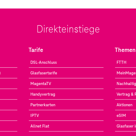
Direkteinstiege
Tarife
Themen
DSL-Anschluss
FTTH
)
Glasfasertarife
MeinMage
MagentaTV
Nachhaltig
Handyvertrag
Vertrag &
Partnerkarten
Aktionen
IPTV
eSIM
Allnet Flat
Glasfaser 