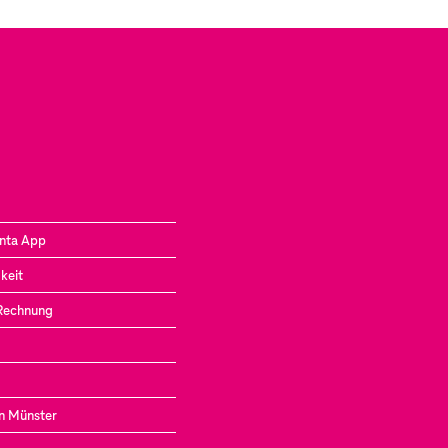
nta App
keit
 Rechnung
in Münster