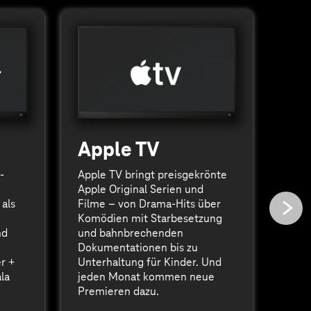
D
Apple TV
Scha
-
Apple TV bringt preisgekrönte
Konf
Apple Original Serien und
alle 
 als
Filme – von Drama-Hits über
exkl
Komödien mit Starbesetzung
90 %
nd
und bahnbrechenden
Cham
Dokumentationen bis zu
Konf
r +
Unterhaltung für Kinder. Und
la
jeden Monat kommen neue
Premieren dazu.