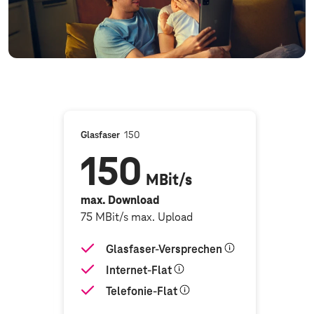
pfehlung
Glasfaser
150
150
MBit/s
max. Download
75 MBit/s max. Upload
hen
Glasfaser-Versprechen
Internet-Flat
Telefonie-Flat