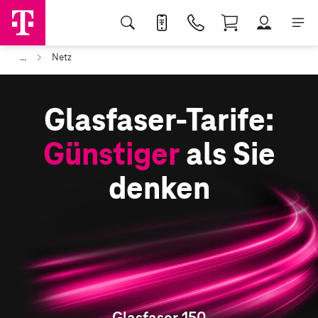
...
Netz
Glasfaser-Tarife:
Günstiger
als Sie
denken
Glasfaser 150