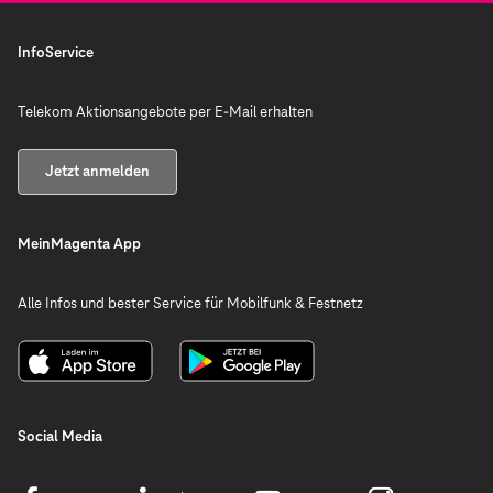
jetzigen Anbieter zum nächstmöglichen Zeitpunkt.
Zukunftssicherheit
durch die Glasfaser-
Technologie abgelöst
InfoService
MagentaZuhause S
Telekom Aktionsangebote per E-Mail erhalten
Tarifmodelle
bis XL, von 16 MBit/s
bis 250 MBit/s
Jetzt anmelden
MeinMagenta App
Alle Infos und bester Service für Mobilfunk & Festnetz
Social Media