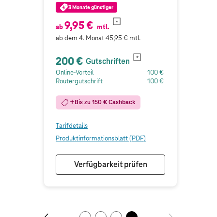
3 Monate günstiger
9,95 €
ab
mtl.
ab dem 4. Monat 45,95 € mtl.
200 €
Gutschriften
100 €
Online-Vorteil
100 €
100 €
Routergutschrift
100 €
Bis zu
150
€ Cashback
Tarifdetails
)
Produktinformationsblatt (PDF)
n
Verfügbarkeit prüfen