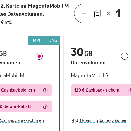
r 2. Karte im MagentaMobil M
1
ztes Datenvolumen.
Verringern mit Eingabetaste 
Aktuelle Anzahl: 1
 € mtl.
EMPFEHLUNG
30
GB
GB
volumen
Datenvolumen
taMobil M
MagentaMobil S
 Cashback sichern
120 € Cashback sichern
 € Geräte-Rabatt
oaming Jahresvolumen
4 GB
Roaming Jahresvolumen