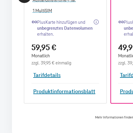
Auslandstelefonie-Flat
1 MultiSIM
59,95 €
49,9
Monatlich
Monatli
zzgl.
39,95 €
einmalig
zzgl.
39
Tarifdetails
Tarif
latt
Produktinformationsblatt
Produ
Mehr Informationen finden