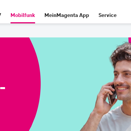
V
Mobilfunk
MeinMagenta App
Service