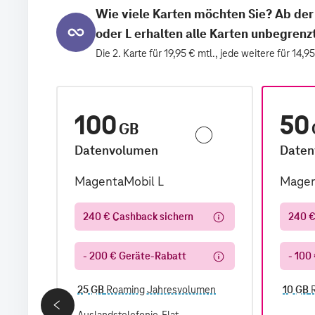
Wie viele Karten möchten Sie?
‎Ab de
oder L erhalten alle Karten unbegren
Die 2. Karte für 19,95 € mtl., jede weitere für 14,95
100
50
GB
Datenvolumen
Daten
MagentaMobil L
Magen
240 € Cashback sichern
240 €
- 200 € Geräte-Rabatt
- 100
men
25 GB
Roaming Jahresvolumen
10 GB
R