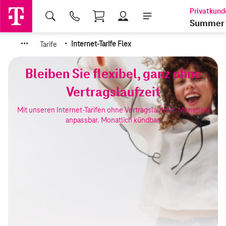
Shopping Cart
Summer 
·
·
·
·
Tarife
Internet-Tarife Flex
Bleiben Sie flexibel, ganz ohne
Vertragslaufzeit
Mit unseren Internet-Tarifen ohne Vertragslaufzeit. Monatlich
anpassbar. Monatlich kündbar.