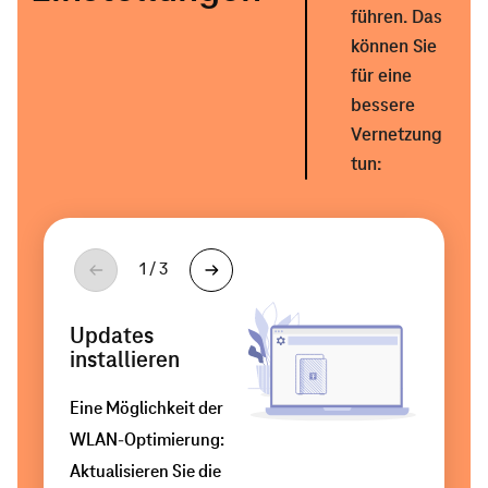
mit
führen. Das
dem
können Sie
für eine
Internet
bessere
verbinden
Vernetzung
können.
tun:
Tipp:
Mit
einem
Andere
WLAN-
1
/
3
Frequenz
Namen
Switch
nutzen
ändern
wie
Updates
dem
Die
Es
installieren
D-Link
meisten
kann
Eine Möglichkeit der
DGS-
Geräte
vorkommen,
WLAN-Optimierung:
108
nutzen
dass
Aktualisieren Sie die
können
standardmäßig
ein