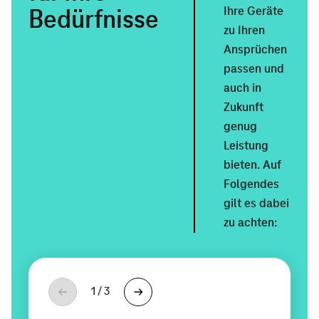
Ihre Geräte
Bedürfnisse
zu Ihren
Ansprüchen
passen und
auch in
Zukunft
genug
Leistung
bieten. Auf
Folgendes
gilt es dabei
zu achten:
Wohnsituation
Überlastung
1
/
3
Apartment,
Der