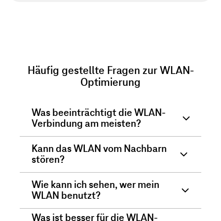
fest
zuteilen
und
verhindern,
dass
Häufig gestellte Fragen zur WLAN-
diese
Optimierung
zwischen
den
Was beeinträchtigt die WLAN-
Frequenzen
Verbindung am meisten?
hin
Kann das WLAN vom Nachbarn
und
stören?
her
wechseln.
Wie kann ich sehen, wer mein
WLAN benutzt?
Was ist besser für die WLAN-