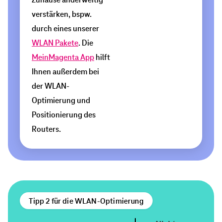
Zuhause anderweitig
Metall, z. B. in
beschichteten
Wand
verstärken, bspw.
Oberflächen (Fenster,
oder
durch eines unserer
Türen), Leichtbauwänden
auf
mit Metallträgern und -
WLAN Pakete
. Die
folien oder
einem
MeinMagenta App
hilft
Brandschutzeinrichtungen
Möbelstück
Ihnen außerdem bei
und Möbeln aus Metall
Signale, z. B.
in
der WLAN-
durch
mindestens
Optimierung und
Bluetooth-
1
Geräte,
Positionierung des
Mikrowelle
Meter
Routers.
oder andere
Höhe
Geräte mit
drahtlosen
zu
Verbindungen
platzieren.
Video:
Der
Tipp 2 für die WLAN-Optimierung
richtige