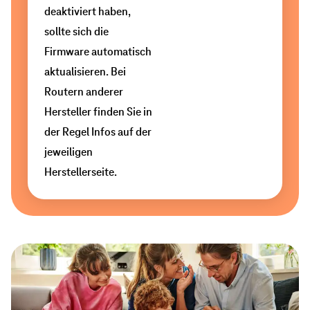
Nachbarschaft
sogar
deaktiviert haben,
können
Probleme
sollte sich die
zu
mit
Firmware automatisch
einer
der
aktualisieren. Bei
Beeinträchtigung
Verbindung
Routern anderer
Ihres
entstehen.
Hersteller finden Sie in
eigenen
der Regel Infos auf der
Wenn
WLANs
jeweiligen
Ihr
führen.
Herstellerseite.
Router
Wenn
zwei
alle
Frequenzbänder
Geräte
unterstützt,
in
ist
Ihrem
es
Heimnetzwerk
von