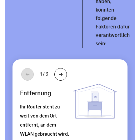
haben,
könnten
folgende
Faktoren dafür
verantwortlich
sein:
Platzierung
Umgebung
1
/
3
Ihr
Zwischen
Entfernung
Router
Router
steht
und
Ihr Router steht zu
verdeckt
Empfangsgerät
weit von dem Ort
in
befinden
entfernt, an dem
einer
sich
WLAN gebraucht wird.
Ecke.
eventuell