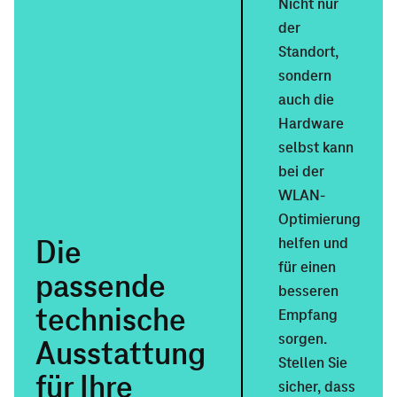
Nicht nur
Standort
der
zu Hause
Standort,
Video:
sondern
Bauliche
auch die
Hindernisse
Hardware
überwinden
selbst kann
bei der
WLAN-
Optimierung
helfen und
Die
für einen
passende
besseren
technische
Empfang
sorgen.
Ausstattung
Stellen Sie
für Ihre
sicher, dass