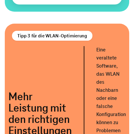
Optimierung.
Geräte,
die
immer
am
Tipp 3 für die WLAN-Optimierung
gleichen
Eine
Platz
veraltete
stehen,
Software,
wie
das WLAN
Fernseher
des
oder
Nachbarn
Mehr
Computer,
oder eine
auch
Leistung mit
falsche
per
Konfiguration
den richtigen
Kabel
können zu
Einstellungen
(LAN)
Problemen