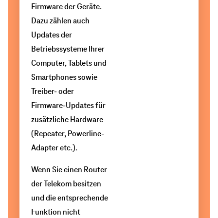
Firmware der Geräte.
Sie
das
Teil
Dazu zählen auch
die
2,4-
Ihrer
Updates der
Steckplätze
GHz-
Geräte
Betriebssysteme Ihrer
für
Frequenzband.
nicht
Computer, Tablets und
LAN-
Dadurch
in
Smartphones sowie
Verbindung
ist
der
Treiber- oder
am
dieses
Lage
Firmware-Updates für
Router
oft
ist,
zusätzliche Hardware
erweitern.
ausgelastet
das
Abspielen
(Repeater, Powerline-
und
Potenzial
Adapter etc.).
die
Ihres
WLAN-
Routers
Wenn Sie einen Router
Signale
zu
der Telekom besitzen
in
nutzen
und die entsprechende
der
oder
Funktion nicht