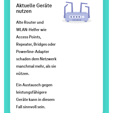
Aktuelle Geräte
Maisonettewohnung,
Einsatz
nutzen
Reihenhaus
von
oder
klassischen
Alte Router und
großes
Netzwerkkabeln
WLAN-Helfer wie
Anwesen
(LAN-
Access Points,
–
Verbindungen)
Repeater, Bridges oder
unterschiedliche
kann
Powerline-Adapter
Abspielen
Wohnsituationen
Ihr
schaden dem Netzwerk
verlangen
WLAN
manchmal mehr, als sie
individuelle
erheblich
nützen.
Netzwerklösungen
entlasten.
Ein Austausch gegen
und
Prüfen
leistungsfähigere
ggf.
Sie,
Geräte kann in diesem
eine
ob
Fall sinnvoll sein.
WLAN-
Sie