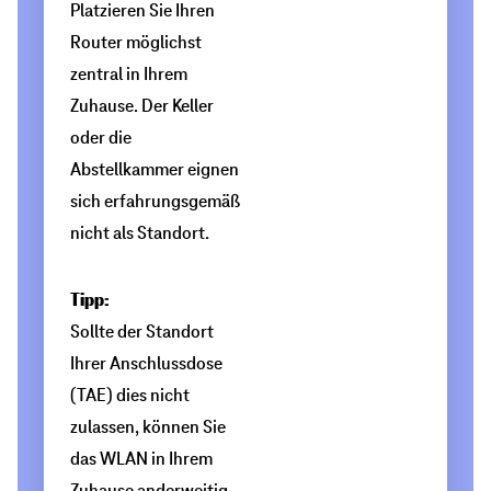
Platzieren Sie Ihren
Störquellen,
Router möglichst
Jedes
die
zentral in Ihrem
Hindernis
den
Zuhause. Der Keller
kann
Empfang
oder die
das
beeinträchtigen
Abstellkammer eignen
WLAN-
können,
sich erfahrungsgemäß
Signal
z.
nicht als Standort.
beeinträchtigen.
B.:
Wir
Abspielen
Wasser, z. B. in
empfehlen
Tipp:
Aquarien,
daher,
Sollte der Standort
Fußbodenheizungen,
den
Wasserrohren, stark
Ihrer Anschlussdose
wasserhaltigen
Router
(TAE) dies nicht
Baustoffen (Holz,
frei
zulassen, können Sie
Stein, Beton) oder
durch zu viele
an
das WLAN in Ihrem
Grünpflanzen
einer