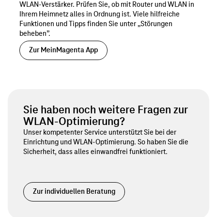
WLAN-Verstärker. Prüfen Sie, ob mit Router und WLAN in
GHz-
und
Ihrem Heimnetz alles in Ordnung ist. Viele hilfreiche
Funktionen und Tipps finden Sie unter „Störungen
Frequenzband
einen
beheben”.
auszuweichen.
anderen
Zur MeinMagenta App
für
das
5-
GHz-
Sie haben noch weitere Fragen zur
Frequenzband.
WLAN-Optimierung?
Dadurch
Unser kompetenter Service unterstützt Sie bei der
können
Einrichtung und WLAN-Optimierung. So haben Sie die
Sicherheit, dass alles einwandfrei funktioniert.
Sie
einzelne
Geräte
Zur individuellen Beratung
einer
Frequenz