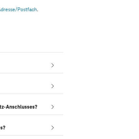
Adresse/Postfach
.
etz-Anschlusses?
ss?