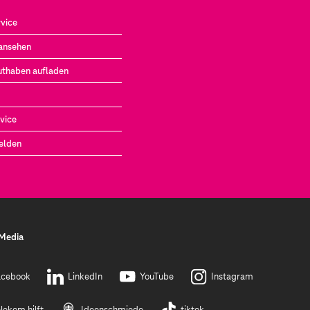
vice
ansehen
uthaben aufladen
vice
elden
 Media
acebook
LinkedIn
YouTube
Instagram
lekom hilft
Ideenschmiede
tiktok