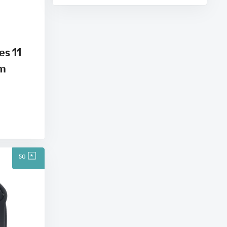
es 11
mm
5G