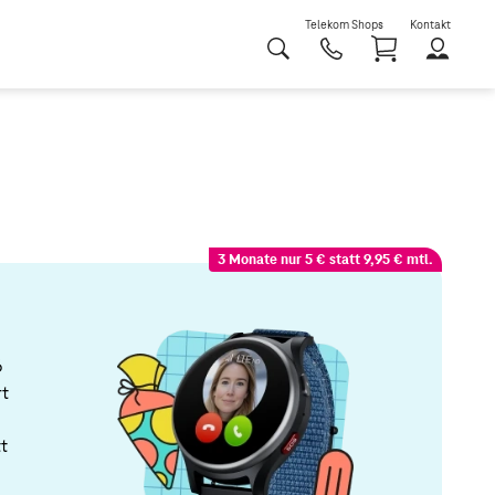
Telekom Shops
Kontakt
Shoppi
3 Monate nur 5 € statt 9,95 € mtl.
6
rt
t