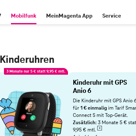
V
Mobilfunk
MeinMagenta App
Service
 Kinderuhren
3 Monate nur 5 € statt 9,95 € mtl.
Kinderuhr mit GPS
Anio 6
Die Kinderuhr mit GPS Anio 
für
1 € einmalig
im Tarif Sma
Connect S mit Top-Gerät.
Zusätzlich:
3 Monate 5 € stat
9,95 € mtl.