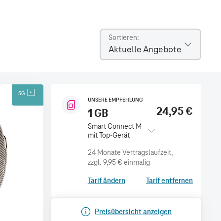
Sortieren
Aktuelle Angebote
5G
UNSERE EMPFEHLUNG
24,95 €
1 GB
Smart Connect M
mit Top-Gerät
zzgl.
9,95 €
einmalig
Tarif ändern
Tarif entfernen
Preisübersicht anzeigen