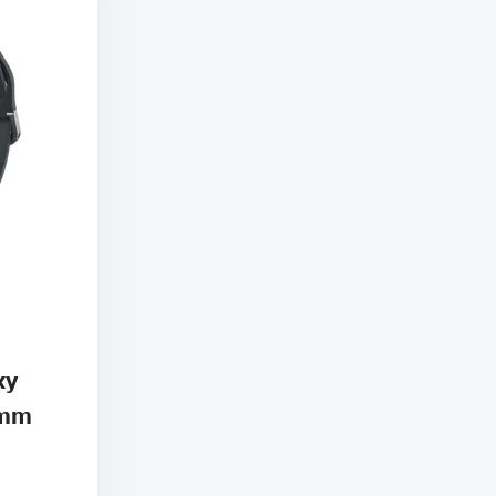
xy
 mm