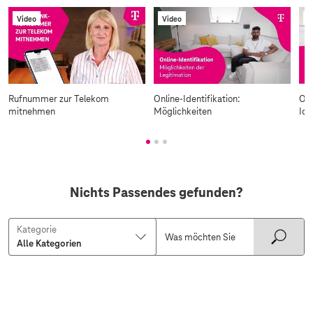
Video
Video
V
Rufnummer zur Telekom
Online-Identifikation:
Onl
mitnehmen
Möglichkeiten
Ide
Nichts Passendes gefunden?
Kategorie