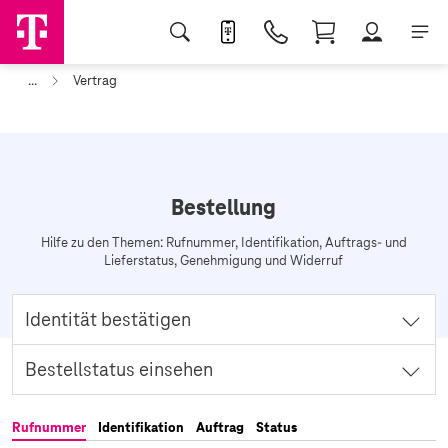
...
Vertrag
Bestellung
Hilfe zu den Themen: Rufnummer, Identifikation, Auftrags‑ und
Lieferstatus, Genehmigung und Widerruf
Identität bestätigen
Für eine Bestellung oder die Aktivierung einer SIM‑Karte ist eine
Bestellstatus einsehen
Identifikation erforderlich. Erfahren Sie, welche Möglichkeiten zur
Verfügung stehen.
Rufen Sie den aktuellen Status Ihres Auftrags oder der Lieferung
Zu den Identifikationsmöglichkeiten
Rufnummer
Identifikation
Auftrag
Status
eines bestellten Festnetz- oder Mobilfunk-Geräts online ab.