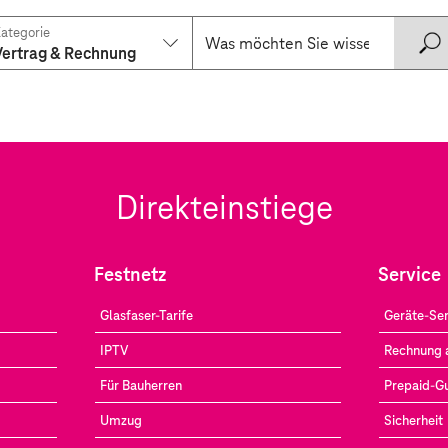
ategorie
Vertrag & Rechnung
Direkteinstiege
Festnetz
Service
Glasfaser-Tarife
Geräte-Ser
IPTV
Rechnung 
Für Bauherren
Prepaid-G
Umzug
Sicherheit