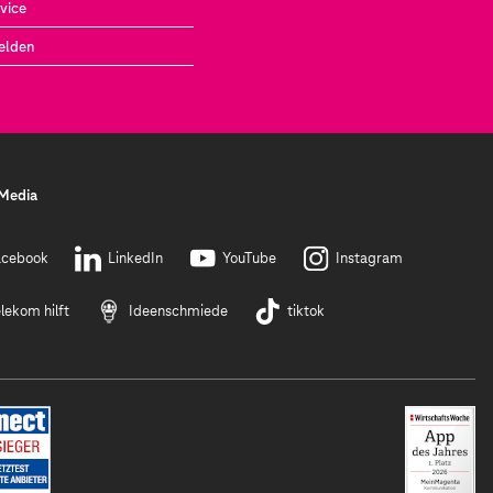
vice
elden
 Media
acebook
LinkedIn
YouTube
Instagram
lekom hilft
Ideenschmiede
tiktok