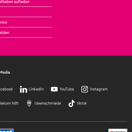
uthaben aufladen
vice
elden
 Media
acebook
LinkedIn
YouTube
Instagram
lekom hilft
Ideenschmiede
tiktok