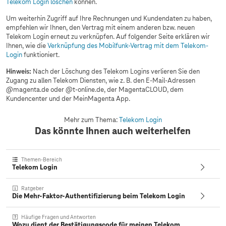
Telekom Login löschen
können.
Um weiterhin Zugriff auf Ihre Rechnungen und Kundendaten zu haben,
empfehlen wir Ihnen, den Vertrag mit einem anderen bzw. neuen
Telekom Login erneut zu verknüpfen. Auf folgender Seite erklären wir
Ihnen, wie die
Verknüpfung des Mobilfunk-Vertrag mit dem Telekom-
Login
funktioniert.
Hinweis:
Nach der Löschung des Telekom Logins verlieren Sie den
Zugang zu allen Telekom Diensten, wie z. B. den E-Mail-Adressen
@magenta.de oder @t-online.de, der MagentaCLOUD, dem
Kundencenter und der MeinMagenta App.
Mehr zum Thema:
Telekom Login
Das könnte Ihnen auch weiterhelfen
Themen-Bereich
Telekom Login
Ratgeber
Die Mehr-Faktor-Authentifizierung beim Telekom Login
Häufige Fragen und Antworten
Wozu dient der Bestätigungscode für meinen Telekom