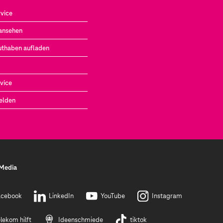
vice
ansehen
uthaben aufladen
vice
elden
 Media
acebook
LinkedIn
YouTube
Instagram
lekom hilft
Ideenschmiede
tiktok