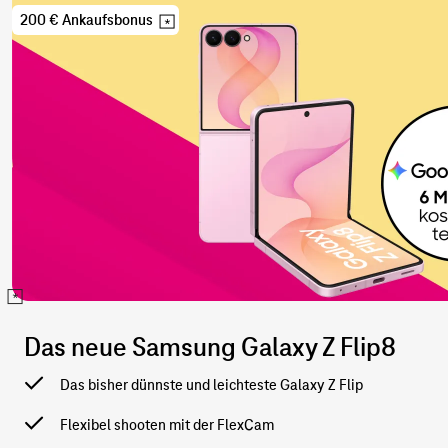
Samsung
Galaxy
200 € Ankaufsbonus
Z
Flip8
Das neue Samsung Galaxy Z Flip8
Das bisher dünnste und leichteste Galaxy Z Flip
Flexibel shooten mit der FlexCam