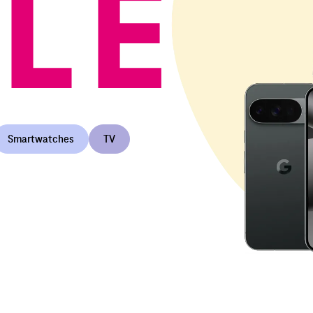
LE
Smartwatches
TV