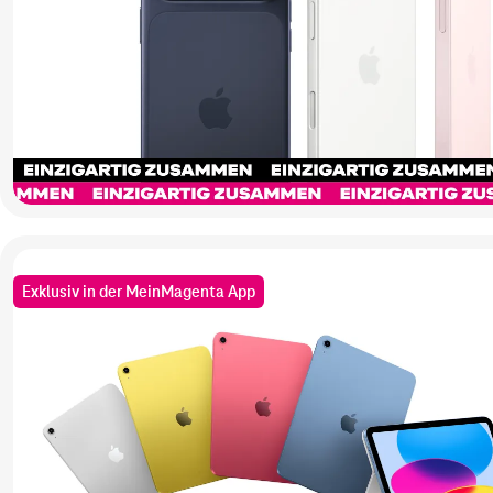
Exklusiv in der MeinMagenta App