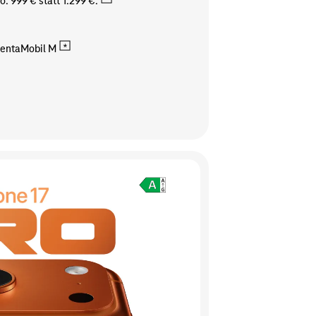
o. 999 € statt 1.299 €.
entaMobil M