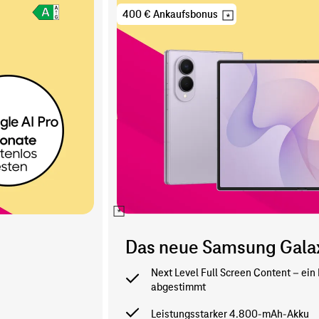
Samsung
Galaxy
400 € Ankaufsbonus
Z
Fold8
Das neue Samsung Galax
Next Level Full Screen Content – ein
abgestimmt
Leistungsstarker 4.800-mAh-Akku