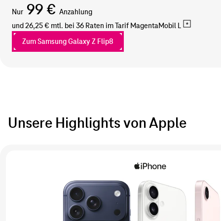
99 €
Nur
Anzahlung
und 26,25 € mtl. bei 36 Raten im Tarif
MagentaMobil L
Zum Samsung Galaxy Z Flip8
Unsere Highlights von Apple
Zu
allen
iPhone
Angeboten