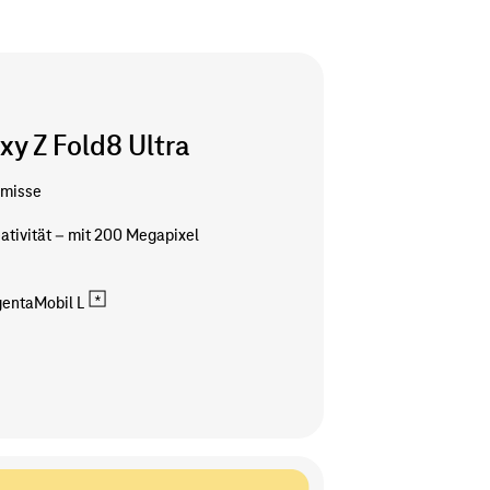
y Z Fold8 Ultra
omisse
ativität – mit 200 Megapixel
entaMobil L