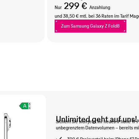
299 €
Nur
Anzahlung
und 38,50 € mtl. bei 36 Raten im Tarif
Mage
Zum Samsung Galaxy Z Fold8
Unlimited geht auf uns!
Sichern Sie sich jetzt Ihr neues iPhone 17 
unbegrenztem Datenvolumen – bereits m