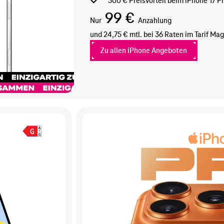
300 € Preisvorteil beim iPhone 17 Pr
99 €
Nur
Anzahlung
und 24,75 € mtl. bei 36 Raten im Tarif
Mag
Zu allen iPhone Angeboten
Zum
iPhone
17
Pro