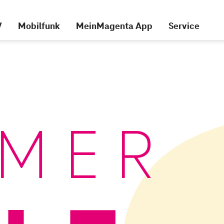
V
Mobilfunk
MeinMagenta App
Service
MER