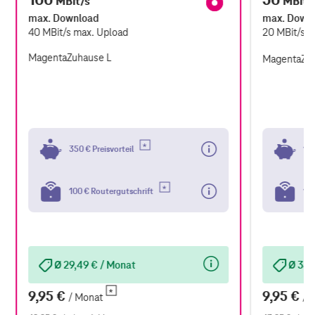
MBit/s
MBit/
max. Download
max. Down
40
MBit/s
max. Upload
20
MBit/s
m
MagentaZuhause L
MagentaZu
350 € Preisvorteil
100
100 € Routergutschrift
100
Ø 29,49 € / Monat
Ø 35,
9,95 €
9,95 €
/ Monat
/ 