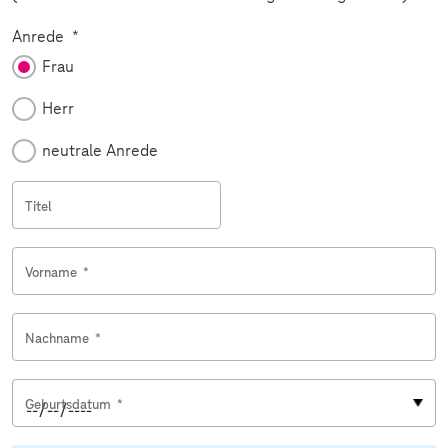
Pflichtfeld
Anrede
*
Frau
Herr
neutrale Anrede
Titel
Vorname
*
Nachname
*
Geburtsdatum
*