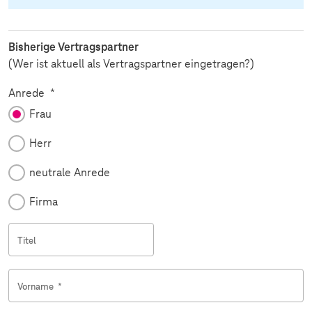
Bisherige Vertragspartner
(Wer ist aktuell als Vertragspartner eingetragen?)
Pflichtfeld
Anrede
*
Frau
Herr
neutrale Anrede
Firma
Titel
Vorname
*