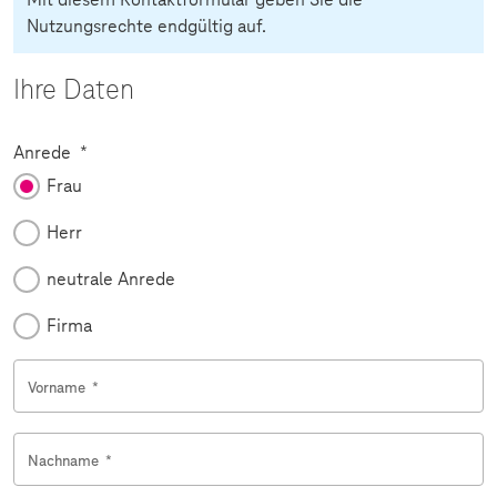
Nutzungsrechte endgültig auf.
Ihre Daten
Pflichtfeld
Anrede
*
Frau
Herr
neutrale Anrede
Firma
Vorname
*
Nachname
*