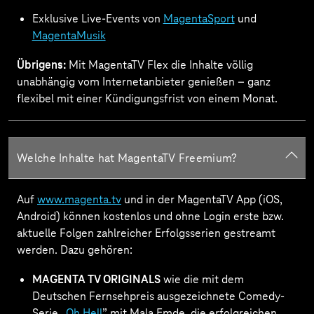
Exklusive Live-Events von
MagentaSport
und
MagentaMusik
Übrigens:
Mit MagentaTV Flex die Inhalte völlig
unabhängig vom Internetanbieter genießen – ganz
flexibel mit einer Kündigungsfrist von einem Monat.
Welche Inhalte hat MagentaTV Freemium?
Auf
www.magenta.tv
und in der MagentaTV App (iOS,
Android) können kostenlos und ohne Login erste bzw.
aktuelle Folgen zahlreicher Erfolgsserien gestreamt
werden. Dazu gehören:
MAGENTA TV ORIGINALS
wie die mit dem
Deutschen Fernsehpreis ausgezeichnete Comedy-
Serie „
Oh Hell
” mit Mala Emde, die erfolgreichen