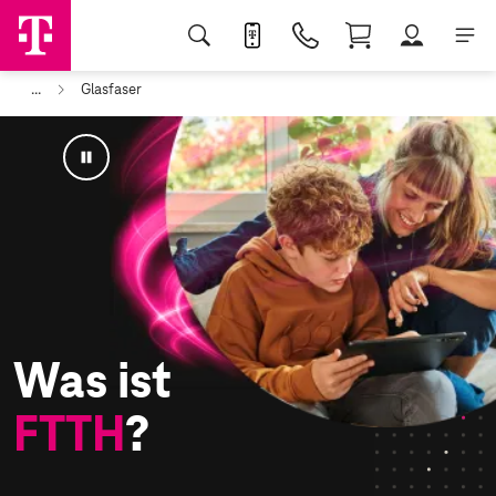
...
Glasfaser
Was ist
FTTH
?