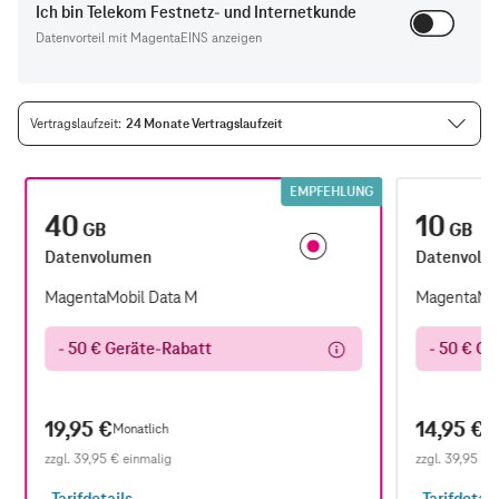
Ich bin Telekom Festnetz- und Internetkunde
Datenvorteil mit MagentaEINS anzeigen
Vertragslaufzeit
24 Monate Vertragslaufzeit
EMPFEHLUNG
40
10
GB
GB
Datenvolumen
Datenvolu
MagentaMobil Data M
MagentaMob
- 50 € Geräte-Rabatt
- 50 € Ge
19,95 €
14,95 €
Monatlich
Mo
zzgl.
39,95 €
einmalig
zzgl.
39,95 €
e