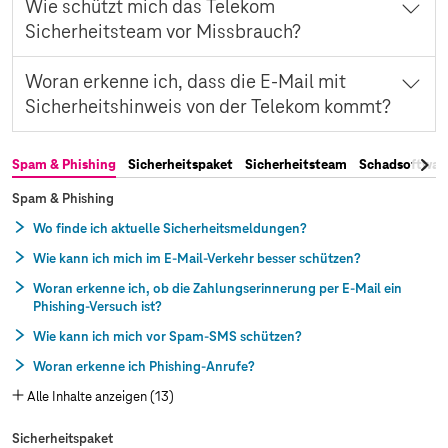
Achten Sie auf Grammatik- oder Schreibfehler in der E-Mail-
Wie schützt mich das Telekom
Adresse, im E-Mail-Text oder in Links.
Sicherheitsteam vor Missbrauch?
Schutz vor Spam & Phishing
Wir informieren Sie im Missbrauchsfall und sperren zu Ihrem Schutz
Woran erkenne ich, dass die E-Mail mit
Ihren Telekom Login.
Sicherheitshinweis von der Telekom kommt?
Das Telekom Sicherheitsteam
Wenn die E-Mail ein blaues @-Zeichen mit einem Häkchen hat, ist
Spam & Phishing
Sicherheitspaket
Sicherheitsteam
Schadsoftwar
das ein Merkmal für die Echtheit.
E-Mail mit Sicherheitshinweis erkennen
Spam & Phishing
Wo finde ich aktuelle Sicherheitsmeldungen?
Wie kann ich mich im E-Mail-Verkehr besser schützen?
Woran erkenne ich, ob die Zahlungserinnerung per E-Mail ein
Phishing-Versuch ist?
Wie kann ich mich vor Spam-SMS schützen?
Woran erkenne ich Phishing-Anrufe?
Alle Inhalte anzeigen (13)
Sicherheitspaket