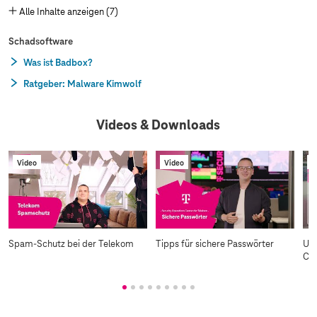
Alle Inhalte anzeigen (7)
Schadsoftware
Was ist Badbox?
Ratgeber: Malware Kimwolf
Videos & Downloads
Video
Video
V
Spam-Schutz bei der Telekom
Tipps für sichere Passwörter
Unt
Cyb