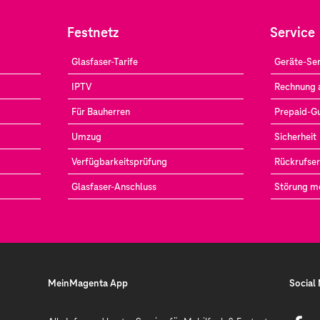
Festnetz
Service
Glasfaser-Tarife
Geräte-Ser
IPTV
Rechnung 
Für Bauherren
Prepaid-G
Umzug
Sicherheit
Verfügbarkeitsprüfung
Rückrufser
Glasfaser-Anschluss
Störung m
MeinMagenta App
Social