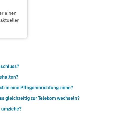
er einen
aktueller
nschluss?
ehalten?
h in eine Pflegeeinrichtung ziehe?
s gleichzeitig zur Telekom wechseln?
h umziehe?