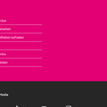
vice
ansehen
uthaben aufladen
vice
elden
 Media