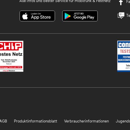
Alle Infos und bester Service für Mobilfunk & Festnetz
F
Te
AGB
Produktinformationsblatt
Verbraucherinformationen
Jugends