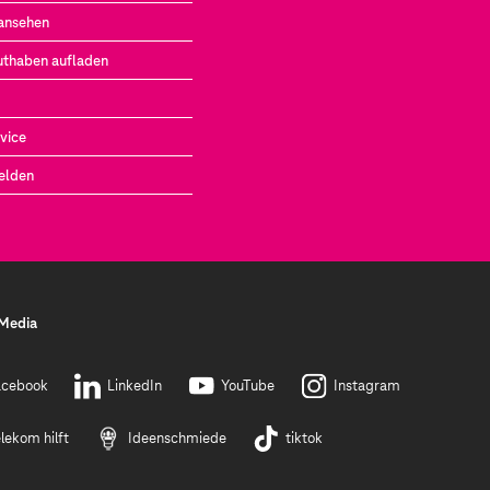
ansehen
uthaben aufladen
vice
elden
 Media
acebook
LinkedIn
YouTube
Instagram
lekom hilft
Ideenschmiede
tiktok