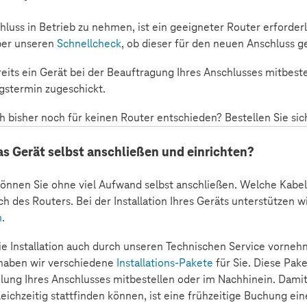
uss in Betrieb zu nehmen, ist ein geeigneter Router erforderl
ber unseren
Schnellcheck
, ob dieser für den neuen Anschluss ge
its ein Gerät bei der Beauftragung Ihres Anschlusses mitbestel
ngstermin zugeschickt.
ch bisher noch für keinen Router entschieden? Bestellen Sie si
as Gerät selbst anschließen und einrichten?
önnen Sie ohne viel Aufwand selbst anschließen. Welche Kab
h des Routers.
Bei der Installation Ihres Geräts unterstützen w
n
.
ie Installation auch durch unseren Technischen Service vorne
 haben wir verschiedene
Installations-Pakete
für Sie. Diese Pake
ilung Ihres Anschlusses mitbestellen oder im Nachhinein. Damit
gleichzeitig stattfinden können, ist eine frühzeitige Buchung ein