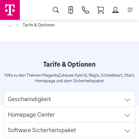
...
Tarife & Optionen
Tarife & Optionen
Hilfe zu den Themen MagentaZuhause Hybrid, Regio, Schnellstart, Start,
Homepage und dem Sicherheitspaket
Geschwindigkeit
Sie möchten wissen, wie schnell Sie im Internet unterwegs sind? So
Homepage Center
können Sie es checken:
Verfügbarkeit & Bandbreite prüfen
Sie möchten einen eigenen Internet-Auftritt haben oder diesen
Software Sicherheitspaket
bearbeiten? Dann hier entlang: