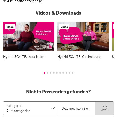
Alle Inhalte anzeigen (6)
Videos & Downloads
Video
Video
V
Hybrid 5G/LTE: Installation
Hybrid 5G/LTE: Optimierung
Suc
Nichts Passendes gefunden?
Kategorie