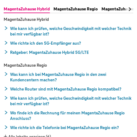
Homepage erstellen
Sie haben das Sicherheitspaket bestellt und benötigen die
MagentaZuhause Hybrid
MagentaZuhause Regio
MagentaZuhause S
Software? Das ist zu tun:
Sicherheitspaket Software erhalten
MagentaZuhause Hybrid
Wie kann ich prüfen, welche Geschwindigkeit mit welcher Technik
bei mir verfügbar ist?
Wie richte ich den 5G-Empfänger aus?
Ratgeber: MagentaZuhause Hybrid 5G/LTE
MagentaZuhause Regio
Was kann ich bei MagentaZuhause Regio in den zwei
Kundencentern machen?
Welche Router sind mit MagentaZuhause Regio kompatibel?
Wie kann ich prüfen, welche Geschwindigkeit mit welcher Technik
bei mir verfügbar ist?
Wo finde ich die Rechnung für meinen MagentaZuhause Regio
Anschluss?
Wie richte ich die Telefonie bei MagentaZuhause Regio ein?
Alle Inhalte anzeigen (6)