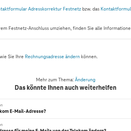
taktformular Adresskorrektur Festnetz
bzw. das
Kontaktformul
em Festnetz-Anschluss umziehen, finden Sie alle Information
 wie Sie Ihre
Rechnungsadresse ändern
können.
Mehr zum Thema:
Änderung
Das könnte Ihnen auch weiterhelfen
en
ekom E-Mail-Adresse?
en
dresse für meine E-Mails von der Telekom ändern?