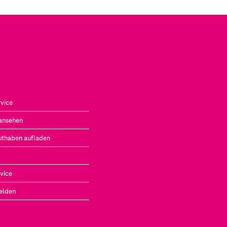
vice
ansehen
uthaben aufladen
vice
elden