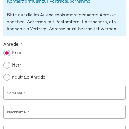
Kontaktformular zur Vertragsübernahme
.
Bitte nur die im Ausweisdokument genannte Adresse
angeben. Adressen mit Postämtern, Postfächern, etc.
können als Vertrags-Adresse
nicht
bearbeitet werden.
Pflichtfeld
Anrede
*
Frau
Herr
neutrale Anrede
Vorname
*
Nachname
*