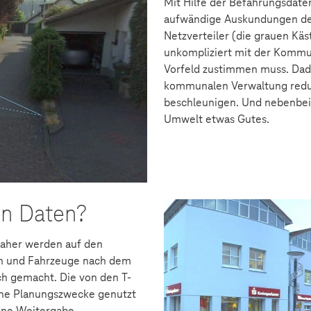
Mit Hilfe der Befahrungsdat
aufwändige Auskundungen den
Netzverteiler (die grauen Kä
unkompliziert mit der Komm
Vorfeld zustimmen muss. Dad
kommunalen Verwaltung redu
beschleunigen. Und nebenbei 
Umwelt etwas Gutes.
en Daten?
 Daher werden auf den
n und Fahrzeuge nach dem
ch gemacht. Die von den T-
rne Planungszwecke genutzt
Eine Weitergabe