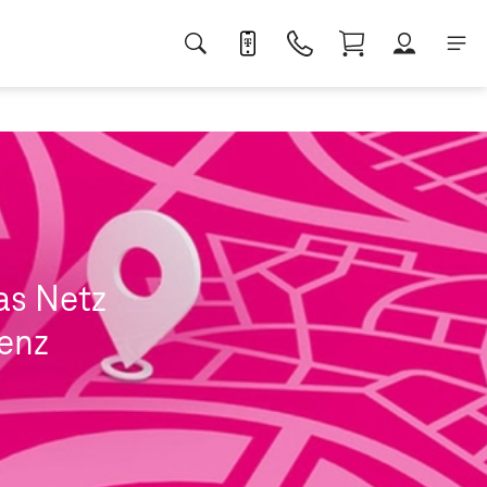
as Netz
genz