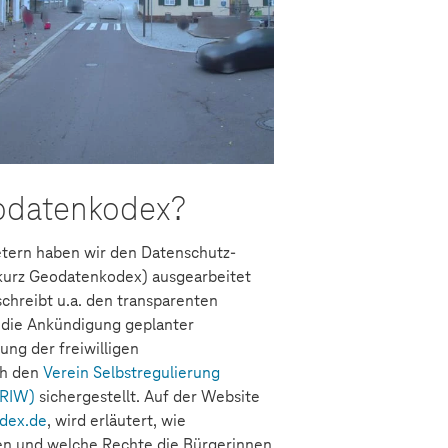
eodatenkodex?
tern haben wir den Datenschutz-
kurz Geodatenkodex) ausgearbeitet
chreibt u.a. den transparenten
 die Ankündigung geplanter
ung der freiwilligen
ch den
Verein Selbstregulierung
SRIW)
sichergestellt. Auf der Website
odex.de
, wird erläutert, wie
en und welche Rechte die Bürgerinnen