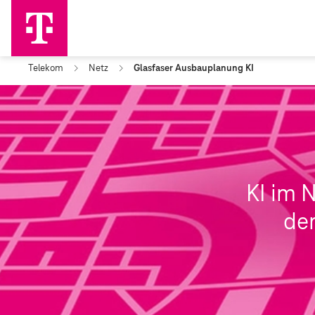
Telekom
Netz
Glasfaser Ausbauplanung KI
KI im 
der