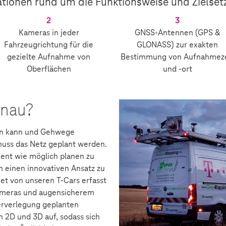
mationen rund um die Funktionsweise und Zielse
2
3
Kameras in jeder
GNSS-Antennen (GPS &
Fahrzeugrichtung für die
GLONASS) zur exakten
gezielte Aufnahme von
Bestimmung von Aufnahmeze
Oberflächen
und -ort
enau?
en kann und Gehwege
muss das Netz geplant werden.
ent wie möglich planen zu
m einen innovativen Ansatz zu
t von unseren T-Cars erfasst
Kameras und augensicherem
erverlegung geplanten
 2D und 3D auf, sodass sich