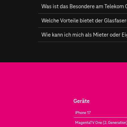
Was ist das Besondere am Telekom 
In Regensburg baut die Telekom ein hoch
Welche Vorteile bietet der Glasfas
von bis zu
2.000 MBit/s
im Download und 
Privathaushalte, sondern stärkt auch die W
Mit einem Glasfaser-Anschluss von der Tel
Wie kann ich mich als Mieter oder E
zuverlässige Verbindung.
Mieter und Eigentümer in Regensburg könne
Verfügbarkeit
für Ihren Standort.
Geräte
iPhone 17
MagentaTV One (2. Generation