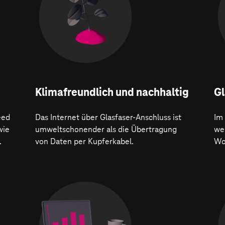
Klima­freundlich und nachhaltig
Gl
eed
Das Internet über Glasfaser-Anschluss ist
Im
wie
umweltschonender als die Übertragung
wer
.
von Daten per Kupferkabel.
Wo